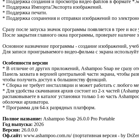
* Поддержка создания и просмотра видео файлов в формате *.
* Поддержка Импорта/Экспорта изображений.
* Поддержка печати.
* Поддержка сохранения и отправки изображений по электрон
Сразу после запуска значок программы появляется в трее и все
После закрытия главного окна программы, проверьте наличие 
Основное назначение программы - создание изображений, учеб
Для записи проигрываемого видео-фильма с экрана используйт
Особенности версии
* В отличие от других приложений, Ashampoo Snap не сразу от
Панель захвата в верхней центральной части экрана, чтобы ра
чтобы получить доступ к большинству функций.
* Cборка не требует инсталляции и может работать с любого ме
* Для удобства скачивания архив состоит из 2-х частей (Ashampo
распаковываете в каталог установки только 1-ю часть Ashampoo
оболочки архиватора.
* Программа для 64-х разрядных платформ.
Полное название:
Ashampoo Snap 26.0.0 Pro Portable
Год выпуска:
2026
Версия:
26.0.0.0
Оф.сайт:
www.ashampoo.com.ru/ (портативная версия - by DrZer