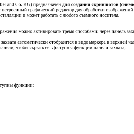
mbH and Co. KG) предназначен
для создания скриншотов (снимко
т встроенный графический редактор для обработки изображений
нсталляции и может работать с любого съемного носителя.
ображения можно активировать тремя способами: через панель за
 захвата автоматически отобразится в виде маркера в верхней ч
 панели, чтобы скрыть её. Доступны функции панели захвата;
ступны функции: