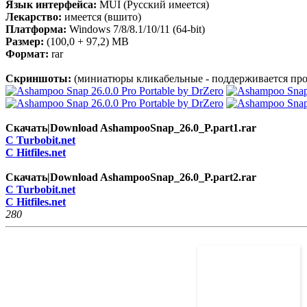
Язык интерфейса:
MUI (Русский имеется)
Лекарство:
имеется (вшито)
Платформа:
Windows 7/8/8.1/10/11 (64-bit)
Размер:
(100,0 + 97,2) MB
Формат:
rar
Скриншоты:
(миниатюры кликабельные - поддерживается про
Скачать|Download AshampooSnap_26.0_P.part1.rar
C Turbobit.net
C Hitfiles.net
Скачать|Download AshampooSnap_26.0_P.part2.rar
C Turbobit.net
C Hitfiles.net
28
0