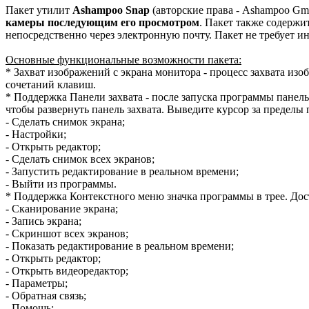
Пакет утилит
Ashampoo Snap
(авторские права - Ashampoo G
камеры последующим его просмотром
. Пакет также содержи
непосредственно через электронную почту. Пакет не требует и
Основные функциональные возможности пакета:
* Захват изображений с экрана монитора - процесс захвата из
сочетаний клавиш.
* Поддержка Панели захвата - после запуска программы панель
чтобы развернуть панель захвата. Выведите курсор за пределы
- Сделать снимок экрана;
- Настройки;
- Открыть редактор;
- Сделать снимок всех экранов;
- Запустить редактирование в реальном времени;
- Выйти из программы.
* Поддержка Контекстного меню значка программы в трее. До
- Сканирование экрана;
- Запись экрана;
- Скриншот всех экранов;
- Показать редактирование в реальном времени;
- Открыть редактор;
- Открыть видеоредактор;
- Параметры;
- Обратная связь;
- Помощь;