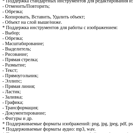
* Поддержка стандартных инструментов для редактирования и
- Отменить/Повторить;
- Обрезка;
- Копировать, Вставить, Удалить объект;
- Объект на слой выше/ниже.
* Поддержка инструментов для работы с изображением:
- Выбор;
- Обрезка;
- Масштабирование;
- Выделитель;
- Рисование;
- Прямая стрелка;
- Размытие;
- Текст;
- Прямоугольник;
- Эллипс;
- Прямая линия;
- Ластик;
- Заливка;
- Графика;
- Трансформация;
- Документирование;
- Фигуры и др.
* Поддерживаемые форматы изображений: png, jpg, jpeg, pdf, psd
* Поддерживаемые форматы аудио: mp3, wav.