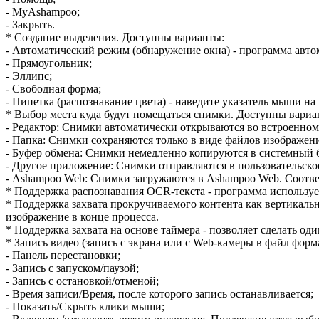
- MyAshampoo;
- Закрыть.
* Создание выделения. Доступны варианты:
- Автоматический режим (обнаружение окна) - программа авто
- Прямоугольник;
- Эллипс;
- Свободная форма;
- Пипетка (распознавание цвета) - наведите указатель мыши на
* Выбор места куда будут помещаться снимки. Доступны вариа
- Редактор: Снимки автоматически открываются во встроенном 
- Папка: Снимки сохраняются только в виде файлов изображен
- Буфер обмена: Снимки немедленно копируются в системный 
- Другое приложение: Снимки отправляются в пользовательск
- Ashampoo Web: Снимки загружаются в Ashampoo Web. Соответ
* Поддержка распознавания OCR-текста - программа используе
* Поддержка захвата прокручиваемого контента как вертикальн
изображение в конце процесса.
* Поддержка захвата на основе таймера - позволяет сделать од
* Запись видео (запись с экрана или с Web-камеры в файл фо
- Панель перестановки;
- Запись с запуском/паузой;
- Запись с остановкой/отменой;
- Время записи/Время, после которого запись останавливается;
- Показать/Скрыть клики мыши;