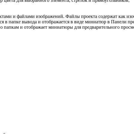
 цвета для выбранного элемента, стрелок и прямоугольников;
тами и файлами изображений. Файлы проекта содержат как изобр
ится в папке вывода и отображается в виде миниатюр в Панели п
по папкам и отображает миниатюры для предварительного прос