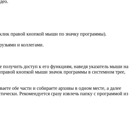
део.
 (клик правой кнопкой мыши по значку программы).
рузьями и коллегами.
е получить доступ к его функциям, наведя указатель мыши на
ть правой кнопкой мыши значок программы в системном трее,
иваете обе части и собираете архивы в одном месте, а далее
атически. Рекомендуется сразу извлечь папку с программой из