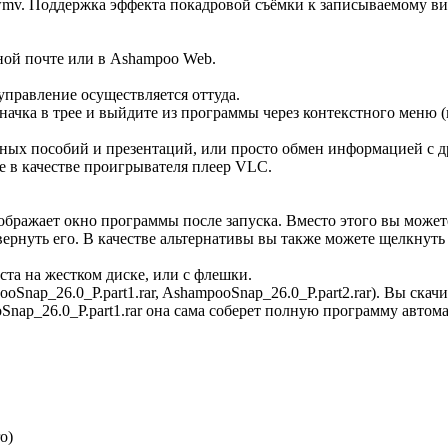
wmv. Поддержка эффекта покадровой съёмки к записываемому ви
ной почте или в Ashampoo Web.
 управление осуществляется оттуда.
значка в трее и выйдите из программы через контекстного меню
ных пособий и презентаций, или просто обмен информацией с д
е в качестве проигрывателя плеер VLC.
ображает окно программы после запуска. Вместо этого вы может
звернуть его. В качестве альтернативы вы также можете щелкну
ста на жестком диске, или с флешки.
oSnap_26.0_P.part1.rar, AshampooSnap_26.0_P.part2.rar). Вы скач
Snap_26.0_P.part1.rar она сама соберет полную программу автом
o)