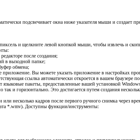
матически подсвечивает окна ниже указателя мыши и создает пр
 пиксель и щелкните левой кнопкой мыши, чтобы извлечь и скопи
нты:
редакторе после создания;
ий в выходной папке;
буфер обмена;
ое приложение. Вы можете указать приложение в настройках про
ствующая ссылка автоматически откроется в вашем браузере по
т языковые пакеты, предоставленные вашей установкой Windows
о так и горизонтально. Это достигается путем создания несколь
ин или несколько кадров после первого ручного снимка через вр
рмата *.wmv). Доступны функции/инструменты: