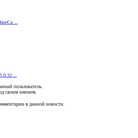
ireCa ...
.0.32 ...
анный пользователь.
од своим именем.
комментарии в данной новости.