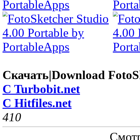
Скачать|Download FotoSke
C Turbobit.net
C Hitfiles.net
41
0
Смотр