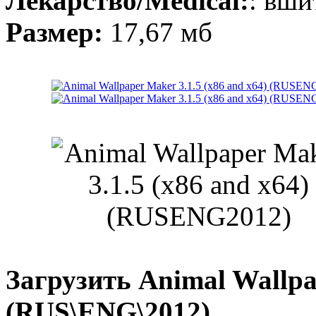
Лекарство/Medical:
: вши
Размер:
17,67 мб
Загрузить Animal Wallpap
(RUS\ENG\2012)