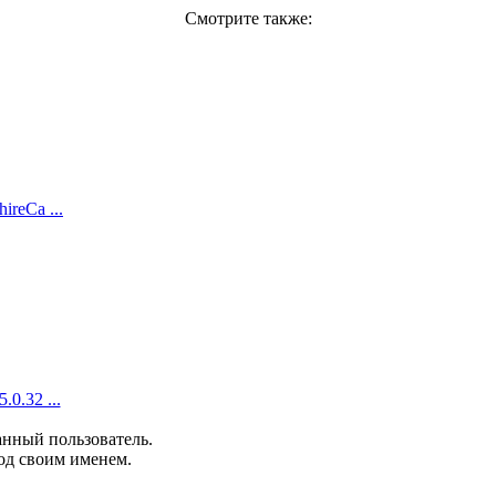
Смотрите также:
ireCa ...
.0.32 ...
анный пользователь.
од своим именем.