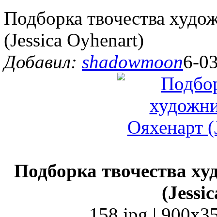
Подборка твочества худо
(Jessica Oyhenart)
Добавил:
shadowmoon
6-03
Подборка твочества х
(Jessi
158 jpg | 900x3