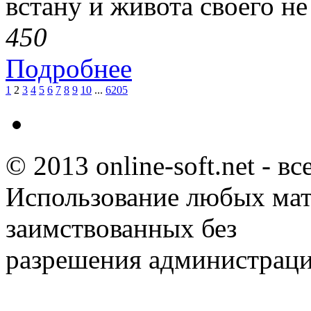
встану и живота своего н
45
0
Подробнее
1
2
3
4
5
6
7
8
9
10
...
6205
© 2013 online-soft.net - в
Использование любых мат
заимствованных без
разрешения администраци