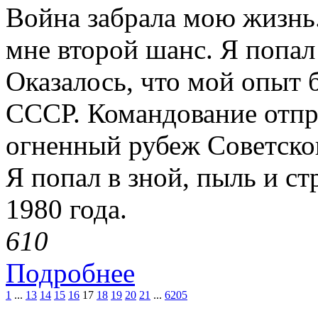
Война забрала мою жизнь.
мне второй шанс. Я попал
Оказалось, что мой опыт 
СССР. Командование отпр
огненный рубеж Советско
Я попал в зной, пыль и с
1980 года.
61
0
Подробнее
1
...
13
14
15
16
17
18
19
20
21
...
6205