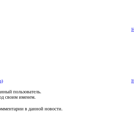
Н
а)
Н
анный пользователь.
од своим именем.
комментарии в данной новости.