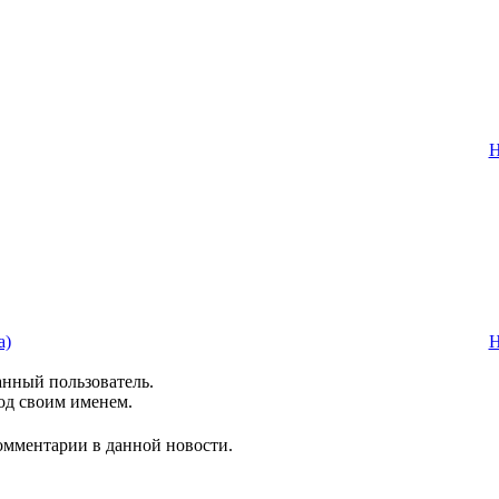
Н
а)
Н
анный пользователь.
од своим именем.
комментарии в данной новости.