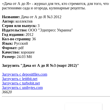
«Дача от А до Я» - журнал для тех, кто стремится, для того, чт
растениями сада и огорода, кулинарные рецепты.
Название:
Дача от А до Я №3 2012
Автор:
коллектив
Серия или выпуск:
3
Издательство:
ООО "Эдипресс Украина"
Год издания:
2012
Кол-во страниц:
36
Язык:
Русский
Формат:
pdf
Качество:
хорошее
Размер:
24.03 Мб
Загрузить "Дача от А до Я №3 (март 2012)"
Загрузить с depositfiles.com
Загрузить с letitbit.net
Загрузить с turbobit.net
Загрузить с unibytes.com
3662
0