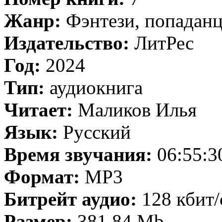
Жанр:
Фэнтези, попаданц
Издательство:
ЛитРес
Год:
2024
Тип:
аудиокнига
Читает:
Маликов Илья
Язык:
Русский
Время звучания:
06:55:3
Формат:
MP3
Битрейт аудио:
128 кбит/
Размер:
381.84 Mb