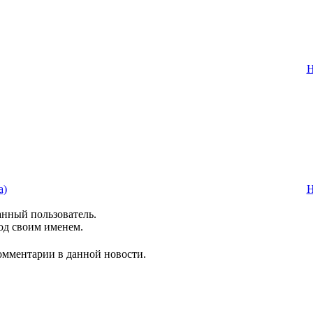
Н
а)
Н
анный пользователь.
од своим именем.
комментарии в данной новости.