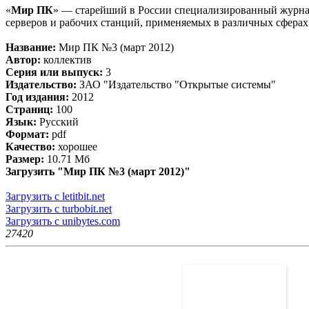
«
Мир ПК
» — старейший в России специализированный журна
серверов и рабочих станций, применяемых в различных сферах 
Название:
Мир ПК №3 (март 2012)
Автор:
коллектив
Серия или выпуск:
3
Издательство:
ЗАО "Издательство "Открытые системы"
Год издания:
2012
Страниц:
100
Язык:
Русский
Формат:
pdf
Качество:
хорошее
Размер:
10.71 Мб
Загрузить "Мир ПК №3 (март 2012)"
Загрузить с letitbit.net
Загрузить с turbobit.net
Загрузить с unibytes.com
2742
0