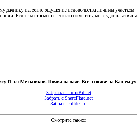
му дачнику известно ощущение недовольства личным участком. 
и знаний. Если вы стремитесь что-то поменять, мы с удовольстви
игу Илья Мельников. Почва на даче. Всё о почве на Вашем уча
Забрать с TurboBit.net
Забрать с ShareFlare.net
Забрать с dfiles.ru
Смотрите также: