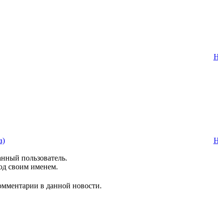
Н
а)
Н
анный пользователь.
од своим именем.
комментарии в данной новости.