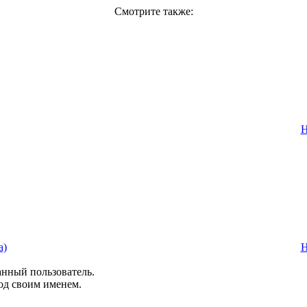
Смотрите также:
Н
а)
Н
анный пользователь.
од своим именем.