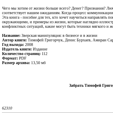
Чего мы хотим от жизни больше всего? Денег? Признания? Люб
соответствует нашим ожиданиям. Когда процесс коммуникации п
Эта книга - пособие для тех, кто хочет научиться направлять
окружающими, и примеры из жизни, которые наглядно иллюстрир
конфликтных ситуаций, какие могут быть техники мягкого и же
Название:
Зверская манипуляция: в бизнесе и в жизни
Автор книги:
Тимофей Григорчук, Денис Бурхаев, Амиран Са
Год выхода:
2008
Издатель книги:
Издание
Количество страниц:
112
Формат:
PDF
Размер архива:
13,50 мб
Забрать Тимофей Григор
6231
0