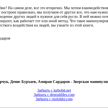
ви? На самом деле, все это вторично. Мы хотим взаимодействов
остроен правильно, мы получаем от других все, что нам нужно,
 поведение других людей в нужное для себя русло. В ней можно 
уют, как работает тот или иной метод. Что такое манипулирова
сткого воздействия на людей, вы узнаете из этой книги.
рдаров
чук, Денис Бурхаев, Амиран Сардаров - Зверская манипуляц
Забрать с turbobit.net
Забрать с depositfiles.com
Забрать с rusfolder.com