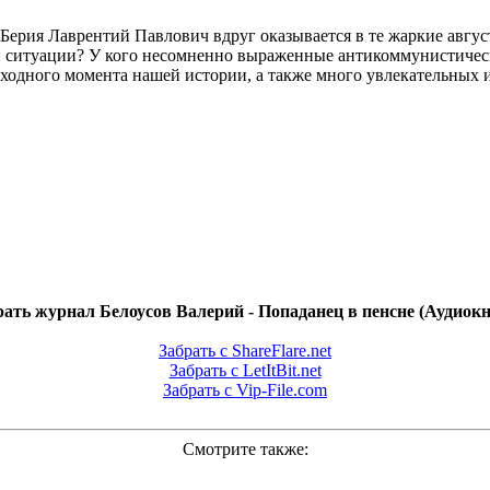
 Берия Лаврентий Павлович вдруг оказывается в те жаркие авгус
ой ситуации? У кого несомненно выраженные антикоммунистичес
одного момента нашей истории, а также много увлекательных и
рать журнал Белоусов Валерий - Попаданец в пенсне (Аудиокн
Забрать с ShareFlare.net
Забрать с LetItBit.net
Забрать с Vip-File.com
Смотрите также: