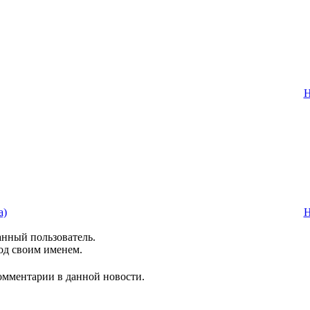
Н
а)
Н
анный пользователь.
од своим именем.
комментарии в данной новости.