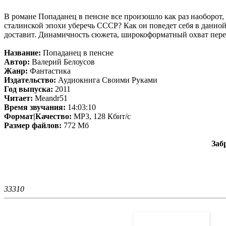
В романе Попаданец в пенсне все произошло как раз наоборот,
сталинской эпохи уберечь СССР? Как он поведет себя в данн
доставит. Динамичность сюжета, широкоформатный охват перех
Название:
Попаданец в пенсне
Автор:
Валерий Белоусов
Жанр:
Фантастика
Издательство:
Аудиокнига Своими Руками
Год выпуска:
2011
Читает:
Meandr51
Время звучания:
14:03:10
Формат|Качество:
MP3, 128 Кбит/с
Размер файлов:
772 Мб
Заб
3331
0