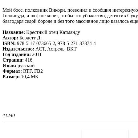
Мой босс, полковник Викорн, позвонил и сообщил интересную но
Голливуда, и шеф не хочет, чтобы это убожество, детектив Сук
благодаря седой бороде и без того массивное лицо казалось ещ
Название:
Крестный отец Катманду
Автор:
Бердетт Д.
ISBN:
978-5-17-073665-2, 978-5-271-37874-4
Издательство:
АСТ, Астрель, ВКТ
Год издания:
2011
Страниц:
416
Язык:
русский
Формат:
RTF, FB2
Размер:
10,4 МБ
4124
0