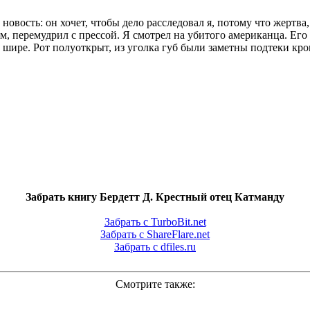
вость: он хочет, чтобы дело расследовал я, потому что жертва,
ум, перемудрил с прессой. Я смотрел на убитого американца. Ег
е шире. Рот полуоткрыт, из уголка губ были заметны подтеки кро
Забрать книгу Бердетт Д. Крестный отец Катманду
Забрать с TurboBit.net
Забрать с ShareFlare.net
Забрать с dfiles.ru
Смотрите также: