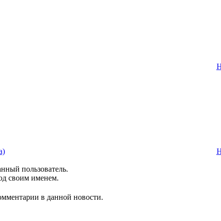
Н
а)
Н
анный пользователь.
од своим именем.
комментарии в данной новости.