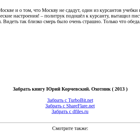
оскве и о том, что Москву не сдадут, один из курсантов учебки 
ческие настроения! – политрук подошёл к курсанту, вытащил пис
. Видеть так близко смерь было очень страшно. Только что обед
Забрать книгу Юрий Корчевский. Охотник ( 2013 )
Забрать с TurboBit.net
Забрать с ShareFlare.net
Забрать с dfiles.ru
Смотрите также: