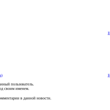
Н
а)
Н
анный пользователь.
од своим именем.
комментарии в данной новости.