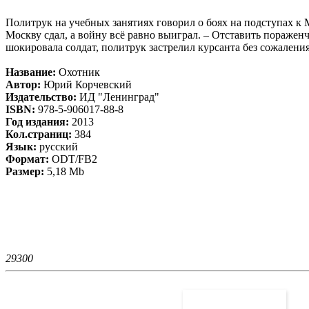
Политрук на учебных занятиях говорил о боях на подступах к М
Москву сдал, а войну всё равно выиграл. – Отставить поражен
шокировала солдат, политрук застрелил курсанта без сожаления
Название:
Охотник
Автор:
Юрий Корчевский
Издательство:
ИД "Ленинград"
ISBN:
978-5-906017-88-8
Год издания:
2013
Кол.страниц:
384
Язык:
русский
Формат:
ODT/FB2
Размер:
5,18 Mb
2930
0