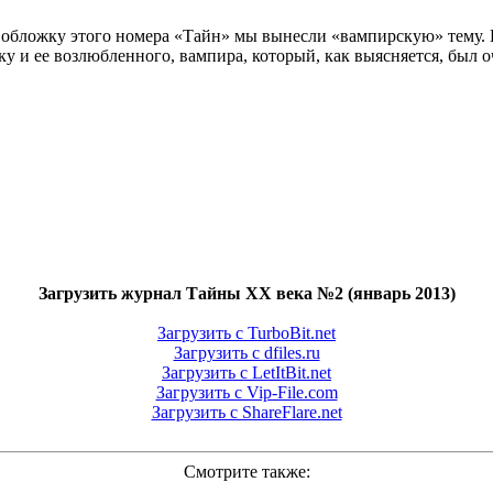
а обложку этого номера «Тайн» мы вынесли «вампирскую» тему. 
у и ее возлюбленного, вампира, который, как выясняется, был 
Загрузить журнал Тайны ХХ века №2 (январь 2013)
Загрузить с TurboBit.net
Загрузить с dfiles.ru
Загрузить с LetItBit.net
Загрузить с Vip-File.com
Загрузить с ShareFlare.net
Смотрите также: