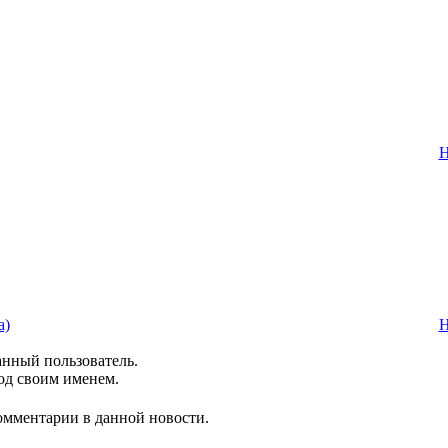
Н
а)
Н
анный пользователь.
од своим именем.
комментарии в данной новости.