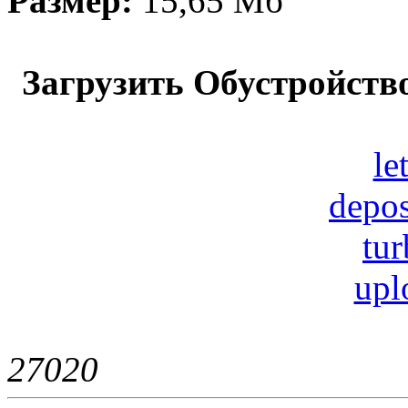
Размер:
15,65 Мб
Загрузить Обустройств
le
depos
tur
upl
2702
0