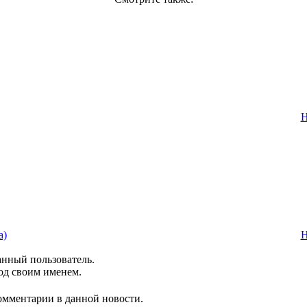
Н
а)
Н
анный пользователь.
од своим именем.
комментарии в данной новости.