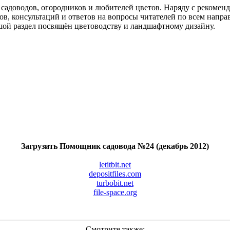
я садоводов, огородников и любителей цветов. Наряду с рекоме
в, консультаций и ответов на вопросы читателей по всем напра
ьшой раздел посвящён цветоводству и ландшафтному дизайну.
Загрузить Помощник садовода №24 (декабрь 2012)
letitbit.net
depositfiles.com
turbobit.net
file-space.org
Смотрите также: