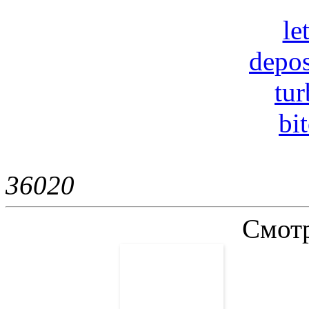
le
depos
tur
bi
3602
0
Смотр