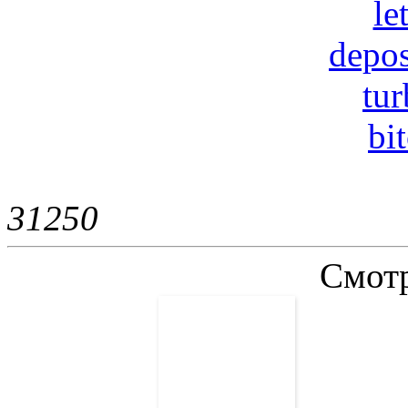
le
depos
tur
bi
3125
0
Смотр