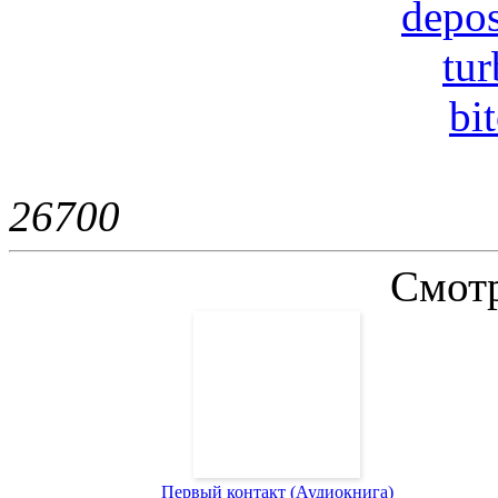
depos
tur
bi
2670
0
Смотр
Первый контакт (Аудиокнига)