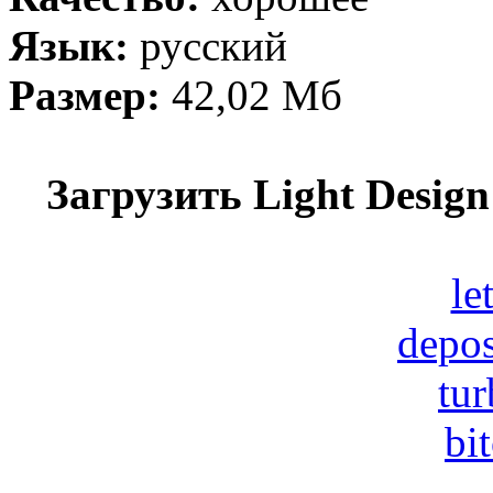
Язык:
русский
Размер:
42,02 Мб
Загрузить Light Desig
le
depos
tur
bi