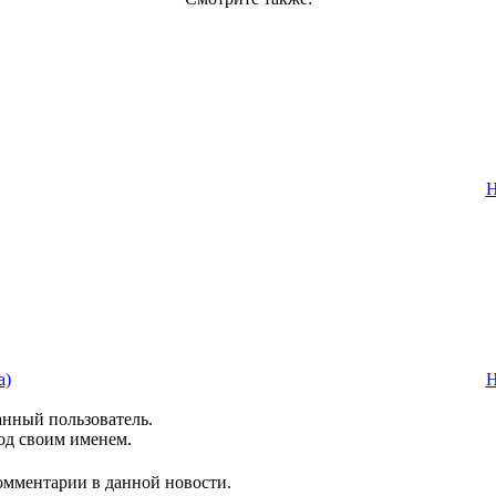
Н
а)
Н
анный пользователь.
од своим именем.
комментарии в данной новости.