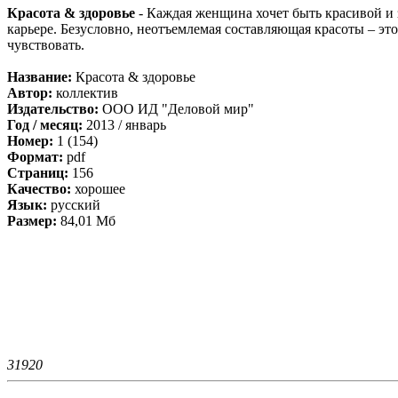
Красота & здоровье
- Каждая женщина хочет быть красивой и з
карьере. Безусловно, неотъемлемая составляющая красоты – эт
чувствовать.
Название:
Красота & здоровье
Автор:
коллектив
Издательство:
ООО ИД "Деловой мир"
Год / месяц:
2013 / январь
Номер:
1 (154)
Формат:
pdf
Страниц:
156
Качество:
хорошее
Язык:
русский
Размер:
84,01 Мб
3192
0