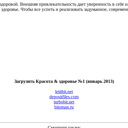
доровой. Внешняя привлекательность дает уверенность в себе и 
о здоровье. Чтобы все успеть и реализовать задуманное, совре
Загрузить Красота & здоровье №1 (январь 2013)
letitbit.net
depositfiles.com
turbobit.net
bitoman.ru
Смотрите также: