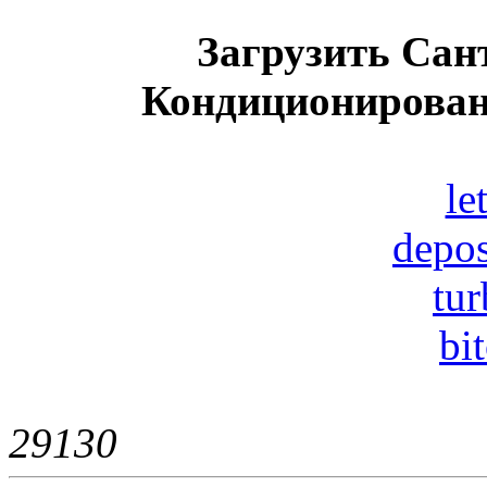
Загрузить Сан
Кондиционирован
le
depos
tur
bi
2913
0