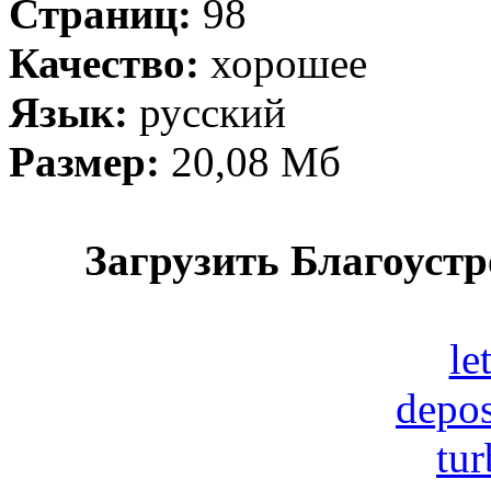
Страниц:
98
Качество:
хорошее
Язык:
русский
Размер:
20,08 Мб
Загрузить Благоустр
le
depos
tur