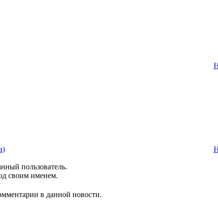
Н
а)
Н
анный пользователь.
од своим именем.
комментарии в данной новости.