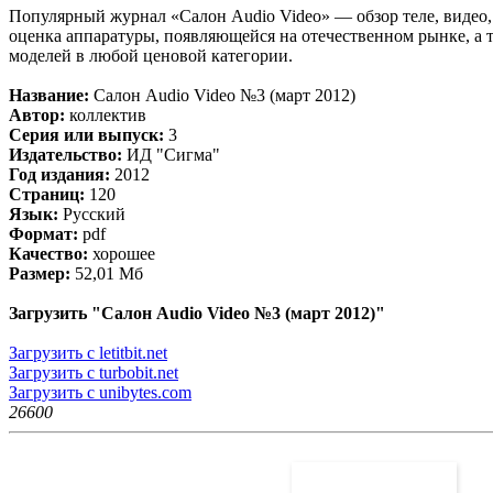
Популярный журнал «Салон Audio Video» — обзор теле, видео, 
оценка аппаратуры, появляющейся на отечественном рынке, а
моделей в любой ценовой категории.
Название:
Салон Audio Video №3 (март 2012)
Автор:
коллектив
Серия или выпуск:
3
Издательство:
ИД "Сигма"
Год издания:
2012
Страниц:
120
Язык:
Русский
Формат:
pdf
Качество:
хорошее
Размер:
52,01 Мб
Загрузить "Салон Audio Video №3 (март 2012)"
Загрузить с letitbit.net
Загрузить с turbobit.net
Загрузить с unibytes.com
2660
0