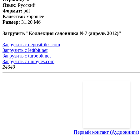
Язык:
Русский
Формат:
pdf
Качество:
хорошее
Размер:
31.20 Мб
Загрузить "Коллекция садовника №7 (апрель 2012)"
Загрузить с depositfiles.com
Загрузить с letitbit.net
Загрузить с turbobit.net
Загрузить с unibytes.com
2464
0
Первый контакт (Аудиокнига)