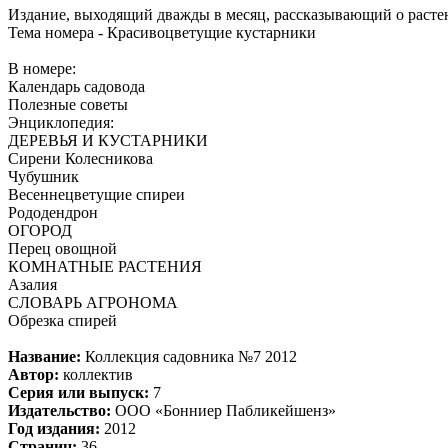
Издание, выходящий дважды в месяц, рассказывающий о растения
Тема номера - Красивоцветущие кустарники
В номере:
Календарь садовода
Полезные советы
Энциклопедия:
ДЕРЕВЬЯ И КУСТАРНИКИ
Сирени Колесникова
Чубушник
Весеннецветущие спиреи
Рододендрон
ОГОРОД
Перец овощной
КОМНАТНЫЕ РАСТЕНИЯ
Азалия
СЛОВАРЬ АГРОНОМА
Обрезка спирей
Название:
Коллекция садовника №7 2012
Автор:
коллектив
Серия или выпуск:
7
Издательство:
ООО «Бонниер Пабликейшенз»
Год издания:
2012
Страниц:
36