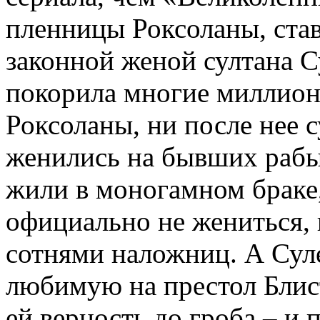
пленницы Роксоланы, ста
законной женой султана 
покорила многие миллион
Роксоланы, ни после нее 
женились на бывших рабы
жили в моногамном браке
официально не жениться,
сотнями наложниц. А Суле
любимую на престол Блис
ей верность до гроба – и