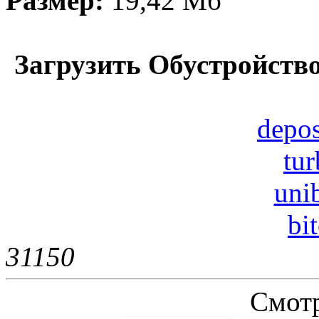
Размер:
19,42 Mб
Загрузить Обустройство
depos
tur
uni
bi
3115
0
Смотр