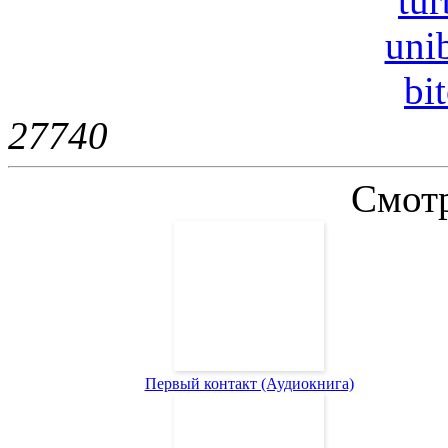
tur
uni
bi
2774
0
Смотр
Первый контакт (Аудиокнига)