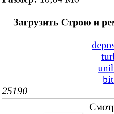
Загрузить Строю и ре
depos
tur
uni
bi
2519
0
Смотр