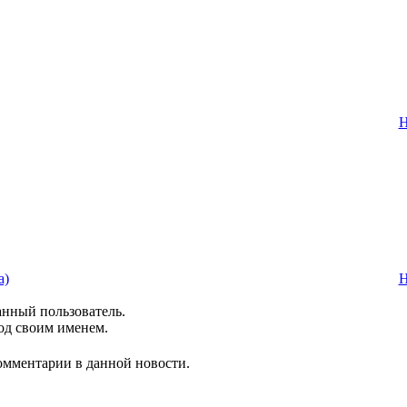
Н
а)
Н
анный пользователь.
од своим именем.
комментарии в данной новости.