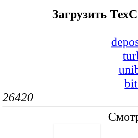
Загрузить ТехС
depos
tur
uni
bi
2642
0
Смотр