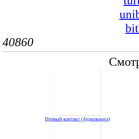
tur
uni
bi
4086
0
Смотр
Первый контакт (Аудиокнига)