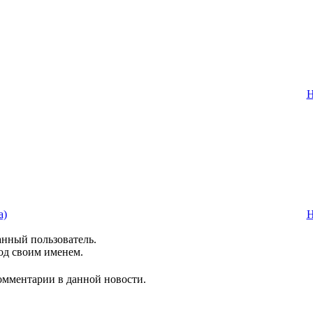
Н
а)
Н
анный пользователь.
од своим именем.
комментарии в данной новости.