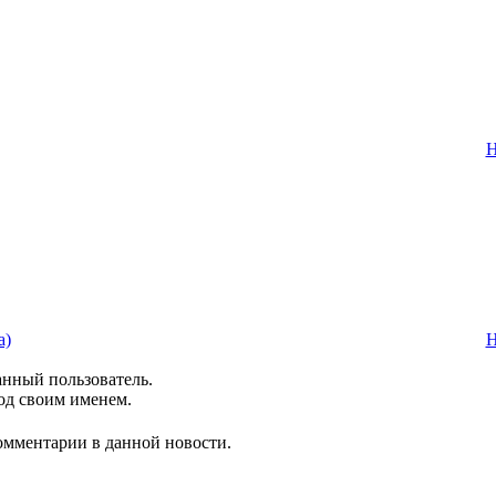
Н
а)
Н
анный пользователь.
од своим именем.
комментарии в данной новости.