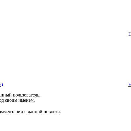
Н
а)
Н
анный пользователь.
од своим именем.
комментарии в данной новости.