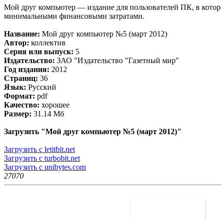
Мой друг компьютер — издание для пользователей ПК, в котор
минимальными финансовыми затратами.
Название:
Мой друг компьютер №5 (март 2012)
Автор:
коллектив
Серия или выпуск:
5
Издательство:
ЗАО "Издательство "Газетный мир"
Год издания:
2012
Страниц:
36
Язык:
Русский
Формат:
pdf
Качество:
хорошее
Размер:
31.14 Мб
Загрузить "Мой друг компьютер №5 (март 2012)"
Загрузить с letitbit.net
Загрузить с turbobit.net
Загрузить с unibytes.com
2707
0