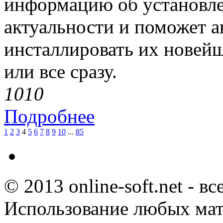
информацию об установле
актуальности и поможет а
инсталлировать их новей
или все сразу.
101
0
Подробнее
1
2
3
4
5
6
7
8
9
10
...
85
© 2013 online-soft.net - в
Использование любых мат