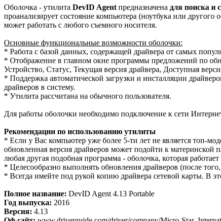
Оболочка - утилита
DevID Agent
предназначена
для поиска и 
проанализирует состояние компьютера (ноутбука или другого о
может работать с любого съемного носителя.
Основные функциональные возможности оболочки:
* Работа с базой данных, содержащей драйвера от самых популя
* Отображение в главном окне программы предложений по обн
Устройство, Статус, Текущая версия драйвера, Доступная верси
* Поддержка автоматической загрузки и инсталляции драйвер
драйверов в систему.
* Утилита рассчитана на обычного пользователя.
Для работы оболочки необходимо подключение к сети Интерне
Рекомендации по использованию утилиты
* Если у Вас компьютер уже более 5-ти лет не является топ-мо
обновленная версия драйверов может подойти к материнской пл
любая другая подобная программа - оболочка, которая работает 
* Целесообразно выполнять обновления драйверов (после того, к
* Всегда имейте под рукой копию драйвера сетевой карты. В эт
Полное название:
DevID Agent 4.13 Portable
Год выпуска:
2016
Версия:
4.13
Оф.сайт:
www.driverguide.com/driver/company/Micro-Star_Interna