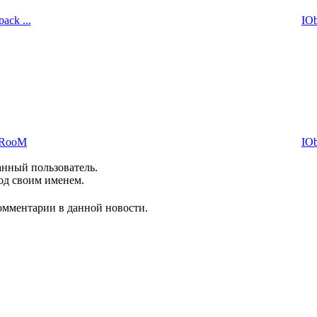
ack ...
IOb
ryRooM
IOb
анный пользователь.
од своим именем.
комментарии в данной новости.