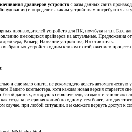
скачивания драйверов устройств
с базы данных сайта производ
борудования) и определит - каким устройствам потребуются акт
рных производителей устройств для ПК, ноутбука и т.п. База да
овлению имеющихся драйверов на актуальные. Предложения ото
я драйвера, Размер, Название устройства, Изготовитель.
ов выбранных устройств одним кликом с отображением процесса
т.
делью и еще мало опыта, не рекомендую делать автоматическую ус
ате Вашего компьютера, хотя каждая новая версия старается све
с базой данных, которую в свою очередь, создают и заполняют лю
ак создана резервная копия) по одному, тем более, что для этог
ом случае, при любой ситуации, вы сможете вернуть доступ к се
tional_MSI/index.html