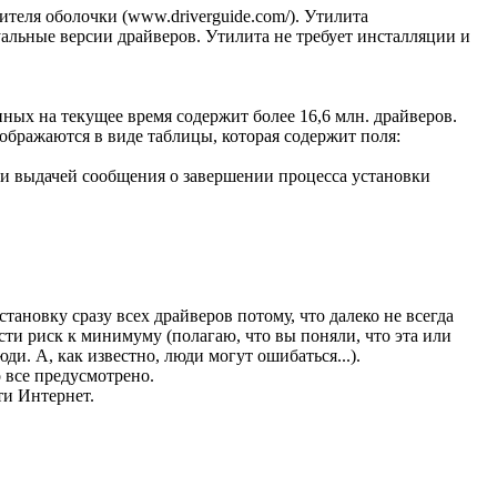
ителя оболочки (www.driverguide.com/). Утилита
уальные версии драйверов. Утилита не требует инсталляции и
нных на текущее время содержит более 16,6 млн. драйверов.
бражаются в виде таблицы, которая содержит поля:
 и выдачей сообщения о завершении процесса установки
тановку сразу всех драйверов потому, что далеко не всегда
сти риск к минимуму (полагаю, что вы поняли, что эта или
ди. А, как известно, люди могут ошибаться...).
о все предусмотрено.
ти Интернет.