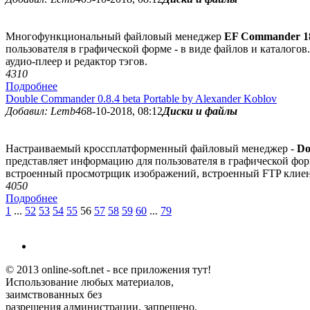
Многофункциональный файловый менеджер
EF Commander 18
пользователя в графической форме - в виде файлов и каталог
аудио-плеер и редактор тэгов.
431
0
Подробнее
Double Commander 0.8.4 beta Portable by Alexander Koblov
Добавил: Lemb46
8-10-2018, 08:12
Диски и файлы
Настраиваемый кроссплатформенный файловый менеджер -
Do
представляет информацию для пользователя в графической форм
встроенный просмотрщик изображений, встроенный FTP клиент
405
0
Подробнее
1
...
52
53
54
55
56
57
58
59
60
...
79
© 2013 online-soft.net - все приложения тут!
Использование любых материалов,
заимствованных без
разрешения администрации, запрещено.