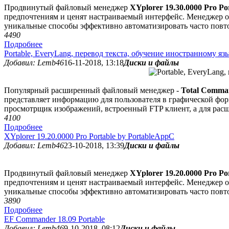
Продвинутый файловый менеджер
XYplorer 19.30.0000 Pro Po
предпочтениям и ценят настраиваемый интерфейс. Менеджер об
уникальные способы эффективно автоматизировать часто повт
449
0
Подробнее
Portable, EveryLang, перевод текста, обучение иностранному яз
Добавил: Lemb46
16-11-2018, 13:18
Диски и файлы
Популярный расширенный файловый менеджер -
Total Comman
представляет информацию для пользователя в графической фор
просмотрщик изображений, встроенный FTP клиент, а для ра
410
0
Подробнее
XYplorer 19.20.0000 Pro Portable by PortableAppC
Добавил: Lemb46
23-10-2018, 13:39
Диски и файлы
Продвинутый файловый менеджер
XYplorer 19.20.0000 Pro Po
предпочтениям и ценят настраиваемый интерфейс. Менеджер об
уникальные способы эффективно автоматизировать часто повт
389
0
Подробнее
EF Commander 18.09 Portable
Добавил: Lemb46
9-10-2018, 08:12
Диски и файлы