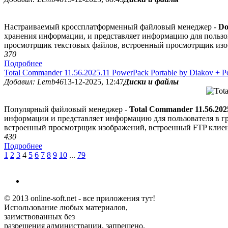
Настраиваемый кроссплатформенный файловый менеджер -
Do
хранения информации, и представляет информацию для пользова
просмотрщик текстовых файлов, встроенный просмотрщик изо
37
0
Подробнее
Total Commander 11.56.2025.11 PowerPack Portable by Diakov + P
Добавил: Lemb46
13-12-2025, 12:47
Диски и файлы
Популярный файловый менеджер -
Total Commander 11.56.202
информации и представляет информацию для пользователя в гр
встроенный просмотрщик изображений, встроенный FTP клиент
43
0
Подробнее
1
2
3
4
5
6
7
8
9
10
...
79
© 2013 online-soft.net - все приложения тут!
Использование любых материалов,
заимствованных без
разрешения администрации, запрещено.