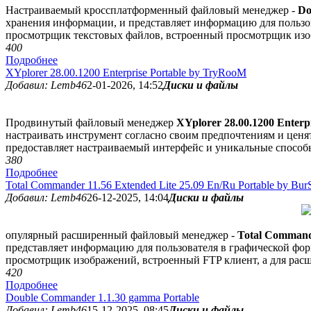
Настраиваемый кроссплатформенный файловый менеджер -
Do
хранения информации, и представляет информацию для пользова
просмотрщик текстовых файлов, встроенный просмотрщик изо
40
0
Подробнее
XYplorer 28.00.1200 Enterprise Portable by TryRooM
Добавил: Lemb46
2-01-2026, 14:52
Диски и файлы
Продвинутый файловый менеджер
XYplorer 28.00.1200 Enterpr
настраивать инструмент согласно своим предпочтениям и ценя
предоставляет настраиваемый интерфейс и уникальные способ
38
0
Подробнее
Total Commander 11.56 Extended Lite 25.09 En/Ru Portable by Bur
Добавил: Lemb46
26-12-2025, 14:04
Диски и файлы
опулярный расширенный файловый менеджер -
Total Commande
представляет информацию для пользователя в графической фор
просмотрщик изображений, встроенный FTP клиент, а для ра
42
0
Подробнее
Double Commander 1.1.30 gamma Portable
Добавил: Lemb46
15-12-2025, 08:45
Диски и файлы