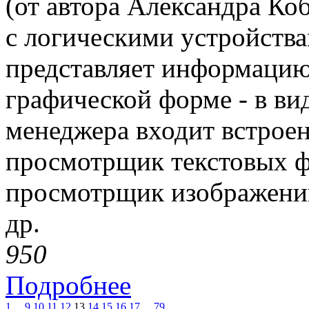
(от автора Александра Ко
с логическими устройств
представляет информацию 
графической форме - в вид
менеджера входит встроен
просмотрщик текстовых ф
просмотрщик изображений
др.
95
0
Подробнее
1
...
9
10
11
12
13
14
15
16
17
...
79