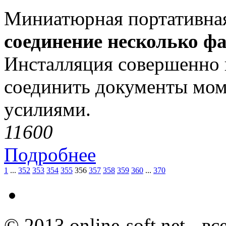
Миниатюрная портативна
соединение несколько ф
Инсталляция совершенно н
соединить документы мо
усилиями.
1160
0
Подробнее
1
...
352
353
354
355
356
357
358
359
360
...
370
© 2013 online-soft.net - в