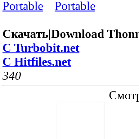
Скачать|Download Thonny
C Turbobit.net
C Hitfiles.net
34
0
Смотр