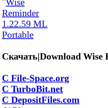
Скачать|Download Wise R
С File-Space.org
С TurboBit.net
С DepositFiles.com