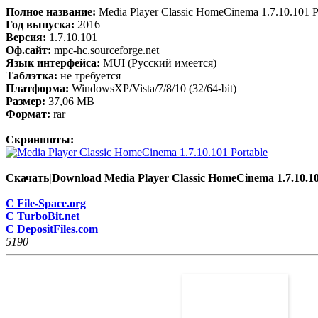
Полное название:
Media Player Classic HomeCinema 1.7.10.101 P
Год выпуска:
2016
Версия:
1.7.10.101
Оф.сайт:
mpc-hc.sourceforge.net
Язык интерфейса:
MUI (Русский имеется)
Таблэтка:
не требуется
Платформа:
WindowsXP/Vista/7/8/10 (32/64-bit)
Размер:
37,06 MB
Формат:
rar
Скриншоты:
Скачать|Download Media Player Classic HomeCinema 1.7.10.10
С File-Space.org
С TurboBit.net
С DepositFiles.com
519
0