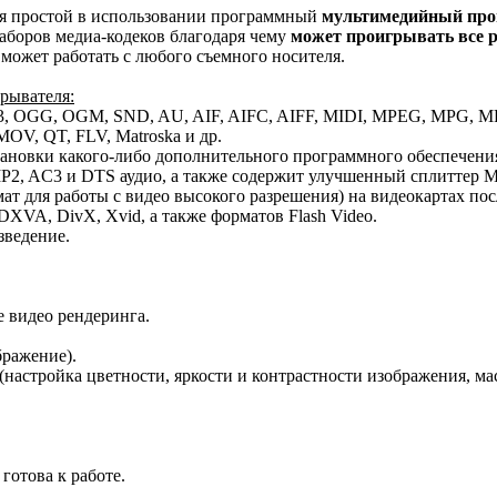
мя простой в использовании программный
мультимедийный прои
 наборов медиа-кодеков благодаря чему
может проигрывать все р
 может работать с любого съемного носителя.
рывателя:
3, OGG, OGM, SND, AU, AIF, AIFC, AIFF, MIDI, MPEG, MPG, 
OV, QT, FLV, Matroska и др.
новки какого-либо дополнительного программного обеспечения
MP2, AC3 и DTS аудио, а также содержит улучшенный сплиттер
т для работы с видео высокого разрешения) на видеокартах пос
XVA, DivX, Xvid, а также форматов Flash Video.
ведение.
е видео рендеринга.
ражение).
настройка цветности, яркости и контрастности изображения, мас
готова к работе.