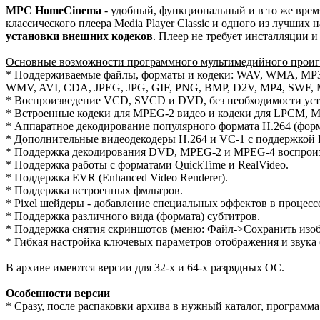
MPC HomeCinema
- удобный, функциональный и в то же вре
классического плеера Media Player Classic и одного из лучших
установки внешних кодеков
. Плеер не требует инсталляции и
Основные возможности программного мультимедийного проиг
* Поддерживаемые файлы, форматы и кодеки: WAV, WMA, MP
WMV, AVI, CDA, JPEG, JPG, GIF, PNG, BMP, D2V, MP4, SWF, M
* Воспроизведение VCD, SVCD и DVD, без необходимости уста
* Встроенные кодеки для MPEG-2 видео и кодеки для LPCM, 
* Аппаратное декодирование популярного формата H.264 (форма
* Дополнительные видеодекодеры H.264 и VC-1 с поддержкой D
* Поддержка декодирования DVD, MPEG-2 и MPEG-4 воспроиз
* Поддержка работы с форматами QuickTime и RealVideo.
* Поддержка EVR (Enhanced Video Renderer).
* Поддержка встроенных фмльтров.
* Pixel шейдеры - добавление специальных эффектов в процесс
* Поддержка различного вида (формата) субтитров.
* Поддержка снятия скриншотов (меню: Файл->Сохранить изоб
* Гибкая настройка ключевых параметров отображения и звука (
В архиве имеются версии для 32-х и 64-х разрядных ОС.
Особенности версии
* Сразу, после распаковки архива в нужный каталог, программа 