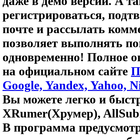
даже в демо версии. А т
регистрироваться
,
подтв
почте и
рассылать комм
позволяет выполнять
по
одновременно! Полное о
на официальном сайте
П
Google, Yandex, Yahoo, N
Вы можете легко и быст
XRumer(Хрумер)
,
AllSub
В программа предусмот