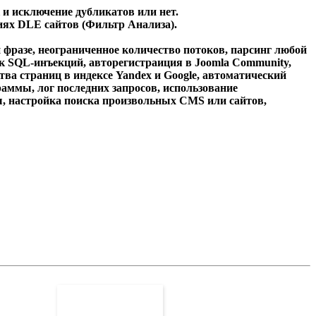
 и исключение дубликатов
или нет.
иях DLE сайтов
(Фильтр Анализа).
 фразе, неограниченное количество потоков, парсинг любой
к SQL-инъекций
,
авторегистраиция в Joomla Community,
тва страниц в индексе Yandex и Google
,
автоматический
раммы, лог последних запросов,
использование
мы, настройка поиска произвольных CMS или сайтов,