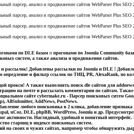
огонами по DLE базам
и
прогонами по Joomla Community база
сковых систем
, а также
анализа
и
продвижения
сайтов.
а и рассылок! Добавлены рассылки по Joomla и DLE ! Добавле
ено опредление и фильтр ссылок по ТИЦ, PR, AlexaRank, по к
дой прокси!
А также выполнять поиск
dle
сайтов для
addnew
страцию
на почте и
рассылать комментарии
по сайтам. Также
циальном сайте cybermake.ru - Парсер поисковых ситем Google
р)
,
AllSubmitter
,
AddNews
,
PostNews
.
обавление любого поисковика в 2 клика, добавление призна
pal, uCoz, DLE, phpBB, WordPress, Joomla и др. Предусмотре
лог активности. Наглядный, удобный и понятный интерфейс.
ство старниц в индексе поисковых систем.
ий
на своих и чужих сайтах, например чтобы обнаружить ды