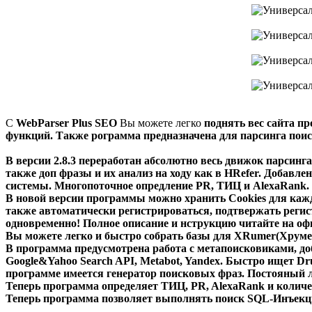
С
WebParser Plus SEO
Вы можете легко
поднять вес сайта
пр
функций
. Также рограмма предназначена для
парсинга пои
В версии 2.8.3 переработан абсолютно весь движок парсинг
также доп фразы и их анализ на ходу как в HRefer. Добавл
системы. Многопоточное опредление PR, ТИЦ и AlexaRank.
В новой версии программы можно
хранить Cookies для каж
также
автоматически регистрироваться
,
подтвержать реги
одновременно! Полное описание и нструкцию читайте на офи
Вы можете легко и быстро собрать базы для
XRumer(Хруме
В программа предусмотрена
работа с метапоисковиками
, д
Google&Yahoo Search API, Metabot, Yandex. Быстро ищет Dru
программе имеется генератор поисковых фраз. Постояный 
Теперь программа определяет ТИЦ, PR, AlexaRank и количе
Теперь программа позволяет выполнять
поиск SQL-Инъекц