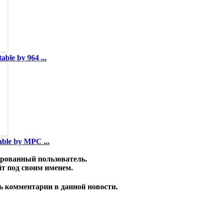
ble by 964 ...
ble by MPC ...
ированный пользователь.
т под своим именем.
ть комментарии в данной новости.