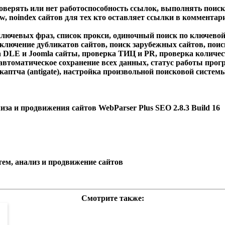
оверять или нет
работоспособность ссылок
, выполнять
поиск
ow
,
noindex
сайтов для тех кто оставляет
ссылки в комментар
ключевых фраз, список прокси, одиночный поиск по ключевой
исключение дубликатов сайтов, поиск зарубежных сайтов,
поис
 DLE и Joomla сайты,
проверка ТИЦ и PR
,
проверка количес
 автоматическое сохранение всех данных, cтатус работы прог
икаптча (antigate), настройка произвольной поисковой систе
за и продвижения сайтов WebParser Plus SEO 2.8.3 Build 16
ем, анализ и продвижение сайтов
Смотрите также: