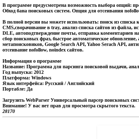
В программе предусмотрена возможность выбора опций: пр
Обход бана поисковых систем. Опция для
отсеивания nofoll
В полной версии вы можете использовать: поиск из списка 
CMS,сворачивание в tray, анализ списка сайтов из файла, 
DLE
,
автоподтверждение почты
,
отправка комментариев
на
сбор поисковых фраз
, быстрое автоматическое обновление,
метапоисковиков
,
Google Search API
,
Yahoo Serach API
, ант
отсеивание nofollow, noindex сайтов.
Информация о программе
Название: Программа для парсинга поисковой выдачи, анали
Год выпуска: 2012
Платформа: Windows
Язык интерфейса: Русский / Английский
Портабле: Да
Загрузить WebParser Универсальный парсер поисковых сист
Внимание! У вас нет прав для просмотра скрытого текста.
2817
0