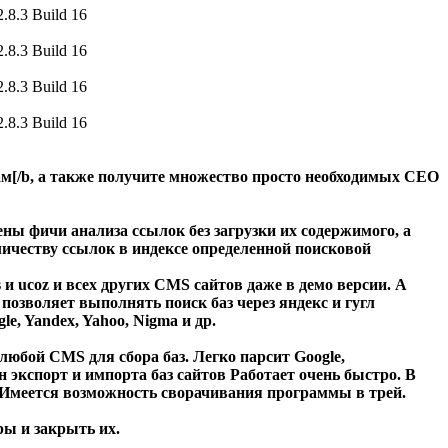
м[/b, а также получите множество просто необходимых
СЕО
ны фичи анализа ссылок без загрузки их содержимого, а
оличеству ссылок в индексе определенной поисковой
s
и
ucoz
и всех других
CMS сайтов
даже в демо версии. А
 позволяет выполнять
поиск баз через яндекс
и
гугл
, Yandex, Yahoo, Nigma и др.
ка любой CMS для
сбора баз
. Легко парсит Google,
н экспорт и импорта баз сайтов Работает очень быстро. В
 Имеется возможность сворачивания программы в трей.
ры и закрыть их.