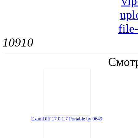
vip
upl
file
1091
0
Смотр
ExamDiff 17.0.1.7 Portable by 9649